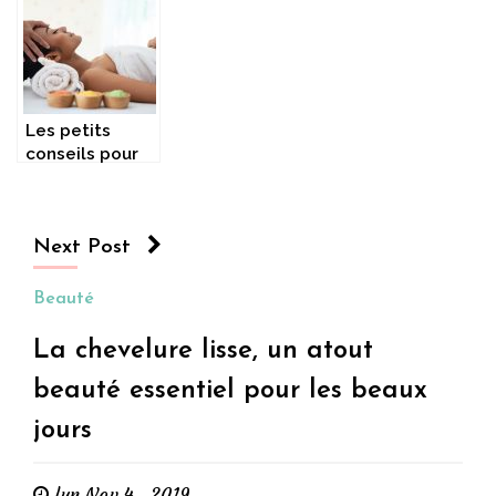
métabolisme :
Les petits
conseils pour
se détendre en
toute
circonstance.
Next Post
Beauté
La chevelure lisse, un atout
beauté essentiel pour les beaux
jours
lun Nov 4 , 2019