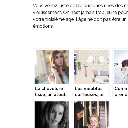
Vous venez juste de lire quelques unes des mei
vieillissement. On n’est jamais trop jeune pou
votre troisième âge. L’âge ne doit pas être 
émotions.
La chevelure
Les meubles
Comm
lisse, un atout
coiffeuses, le
prend
beauté
nec plus ultra
ses c
essentiel pour
de la beauté
les beaux jours
féminine