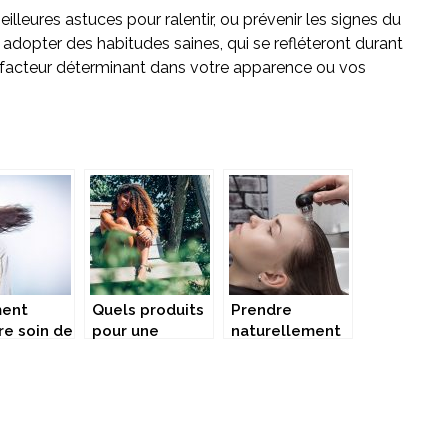
lleures astuces pour ralentir, ou prévenir les signes du
r adopter des habitudes saines, qui se refléteront durant
un facteur déterminant dans votre apparence ou vos
ent
Quels produits
Prendre
re soin de
pour une
naturellement
heveux
routine
soin de ses
capillaire
cheveux
réussie?