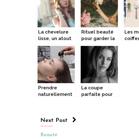
La chevelure
Rituel beauté
Les m
lisse, un atout
pour garder la
coiffe
beauté
jeunesse
nec pl
essentiel pour
éternelle
de la
les beaux jours
fémin
Prendre
La coupe
naturellement
parfaite pour
soin de ses
un visage
cheveux
parfait
Next Post
Beauté