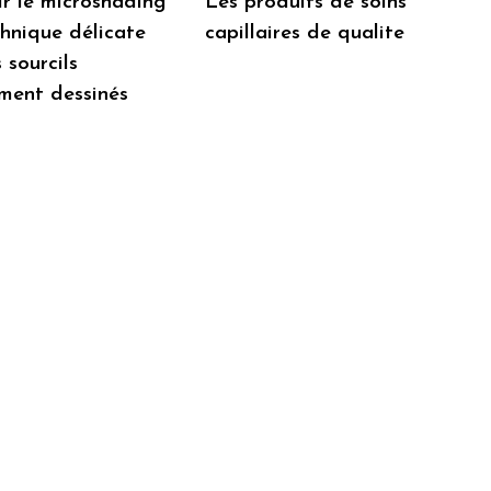
r le microshading
Les produits de soins
chnique délicate
capillaires de qualite
 sourcils
ment dessinés