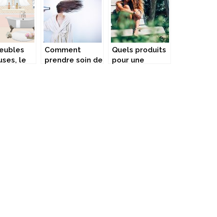
eubles
Comment
Quels produits
uses, le
prendre soin de
pour une
us ultra
ses cheveux
routine
 beauté
capillaire
ine
réussie?